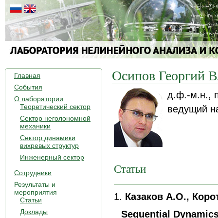
Осипов Георгий 
Главная
События
д.ф.-м.н.,
О лаборатории
Теоретический сектор
ведущий н
Сектор неголономной
механики
Сектор динамики
вихревых структур
Инженерный сектор
Статьи
Сотрудники
Результаты и
мероприятия
1.
Казаков А.О., Коро
Статьи
Доклады
Sequential Dynamics 