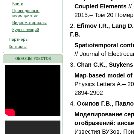
Книги
Coupled Elements
//
Проведенные
2015.– Том 20 Номер 
мероприятия
Видеоматериалы
2.
Efimov I.R., Lang D
Курсы лекций
Г.В.
Партнеры
Spatiotemporal contro
Контакты
// Journal of Electroc
ОБРАЗЦЫ РОБОТОВ
3.
Chan C.K., Suykens 
Map-based model of t
Physics Letters A.– 2
2894-2902
4.
Осипов Г.В., Павло
Моделирование сер
отображений: анса
Известия ВУЗов. Пр